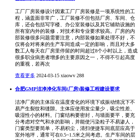
工厂厂房装修设计因素工厂厂房装修是一项系统性的工
程，涵盖面非常广，工厂装修不但包括厂房、车间、仓
库，还会包括写字楼、办公室装修以及其它辅助设施的
所有室内外的装修，对技术和专业要求较高。厂房的内
部装修很多问题需要注意，内部装修如果处理不好，不
仅将会对将来的生产车间造成一定的影响，而且对大多
数工人每天在厂房里停留的时间超过8个小时以上，造成
很多职业病患者增多的主要原因之一，不得不引起高度
的重视，若再次
查看更多
2024-03-15
xiaowv
288
合肥GMP洁净净化车间(厂房)装修工程建设要求
洁净厂房的主体应在温度变化的环境下或振动情况下不
易产生裂纹和缝隙。主体应使用发尘量少，吸尘性差、
吸湿性小的材料。门窗结构要密封，与墙面要平，要充
分考虑对空气和水的影响，并能使污染粒子不易渗人，
门窗类型要简单，不易积尘，清扫便捷车间底层应高于
室外地坪，通常可在0.5~1.5米之间考虑。生产车间的层