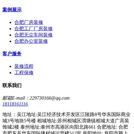
案例展示
合肥厂房装修
合肥工厂厂房装修
合肥无尘车间装修
合肥办公室装修
客户服务
装修流程
工程保修
联系我们
邮箱E-mail：229730166@qq.com
18118161116
地址：吴江地址:吴江经济技术开发区江陵路8号华东国际商业
城3号地块5号楼 相城地址:苏州相城区渭塘镇相城大道广高装
饰城2楼 泰州地址:泰州市高港区向阳北路661 合肥地址: 合肥
市肥东县华东国际建材城运营楼512室 阜阳地址: 阜阳市颖上