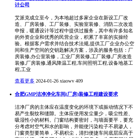
计公司
艾派克成立至今，为本地超过多家企业在新设工厂改
造、厂房装修、工厂装修、实验室装修、消防二次改造
申报，暖通设计等过程中提供过服务，其中有许多知名
的外资企业和优秀的民营企业，积累了丰富的实操经
验。根据客户需求并结合技术法规,提供工厂企业办公空
间和生产空间的交钥匙解决方案，涉及的服务包括：厂
房装修,办公室装修，工业厂房装修,工厂装修,厂房改造
装修,厂房装修,通风降温工程,车间照明工程,设备地基工
程,工业
查看更多
2024-01-26
xiaowv
409
合肥GMP洁净净化车间(厂房)装修工程建设要求
洁净厂房的主体应在温度变化的环境下或振动情况下不
易产生裂纹和缝隙。主体应使用发尘量少，吸尘性差、
吸湿性小的材料。门窗结构要密封，与墙面要平，要充
分考虑对空气和水的影响，并能使污染粒子不易渗人，
门窗类型要简单，不易积尘，清扫便捷车间底层应高于