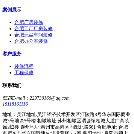
案例展示
合肥厂房装修
合肥工厂厂房装修
合肥无尘车间装修
合肥办公室装修
客户服务
装修流程
工程保修
联系我们
邮箱E-mail：229730166@qq.com
18118161116
地址：吴江地址:吴江经济技术开发区江陵路8号华东国际商业
城3号地块5号楼 相城地址:苏州相城区渭塘镇相城大道广高装
饰城2楼 泰州地址:泰州市高港区向阳北路661 合肥地址: 合肥
市肥东县华东国际建材城运营楼512室 阜阳地址: 阜阳市颖上