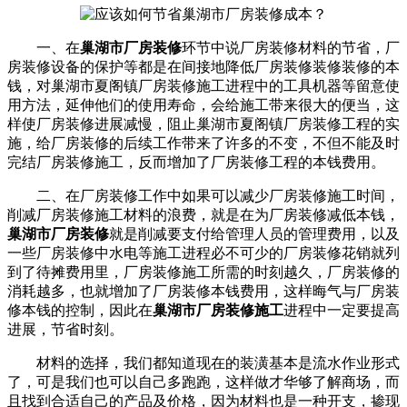
一、在
巢湖市厂房装修
环节中说厂房装修材料的节省，厂
房装修设备的保护等都是在间接地降低厂房装修装修装修的本
钱，对巢湖市夏阁镇厂房装修施工进程中的工具机器等留意使
用方法，延伸他们的使用寿命，会给施工带来很大的便当，这
样使厂房装修进展减慢，阻止巢湖市夏阁镇厂房装修工程的实
施，给厂房装修的后续工作带来了许多的不变，不但不能及时
完结厂房装修施工，反而增加了厂房装修工程的本钱费用。
二、在厂房装修工作中如果可以减少厂房装修施工时间，
削减厂房装修施工材料的浪费，就是在为厂房装修减低本钱，
巢湖市厂房装修
就是削减要支付给管理人员的管理费用，以及
一些厂房装修中水电等施工进程必不可少的厂房装修花销就列
到了待摊费用里，厂房装修施工所需的时刻越久，厂房装修的
消耗越多，也就增加了厂房装修本钱费用，这样晦气与厂房装
修本钱的控制，因此在
巢湖市厂房装修施工
进程中一定要提高
进展，节省时刻。
材料的选择，我们都知道现在的装潢基本是流水作业形式
了，可是我们也可以自己多跑跑，这样做才华够了解商场，而
且找到合适自己的产品及价格，因为材料也是一种开支，掺现